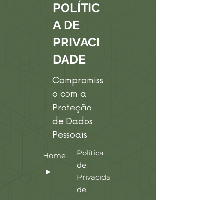
POLÍTIC
A DE
PRIVACI
DADE
Compromiss
o com a
Proteção
de Dados
Pessoais
Política
Home
de
►
Privacida
de